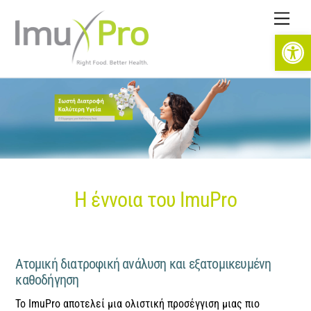
Skip
Men
to
Open toolbar
content
Η έννοια του ImuPro
Ατομική διατροφική ανάλυση και εξατομικευμένη
καθοδήγηση
Το ImuPro αποτελεί μια ολιστική προσέγγιση μιας πιο