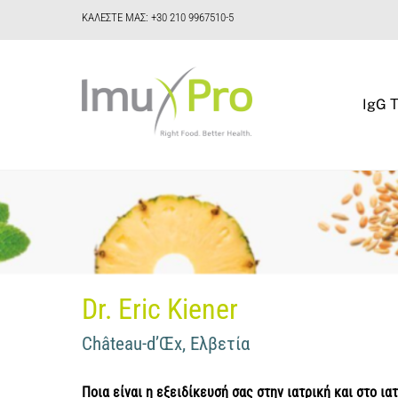
Skip
ΚΑΛΕΣΤΕ ΜΑΣ: +30 210 9967510-5
to
content
IgG Τ
Dr. Eric Kiener
Château-d’Œx, Ελβετία
Ποια είναι η εξειδίκευσή σας στην ιατρική και στο ιατ