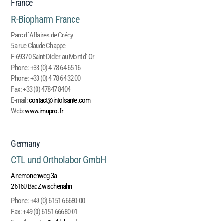
France
R-Biopharm France
Parc d´Affaires de Crécy
5a rue Claude Chappe
F-69370 Saint-Didier au Mont d´Or
Phone:
+33 (0) 4 78 64 65 16
Phone:
+33 (0) 4 78 64 32 00
Fax:
+33 (0) 47847 8404
E-mail:
contact@intolsante.com
Web:
www.imupro.fr
Germany
CTL und Ortholabor GmbH
Anemonenweg 3a
26160 Bad Zwischenahn
Phone:
+49 (0) 6151 66680-00
Fax:
+49 (0) 6151 66680-01