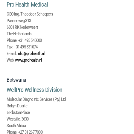
Pro Health Medical
CEO Ing. Theodoor Scheepers
Pannenweg 313
6031 RK Nederweert
The Netherlands
Phone:
+31 495 545000
Fax:
+31 495 531074
E-mail:
info@prohealth.nl
Web:
www.prohealth.nl
Botswana
WellPro Wellness Division
Molecular Diagnostic Services (Pty) Ltd
Robyn Duarte
6 Ribston Place
Westville, 3630
South Africa
Phone:
+27 31 267 7000