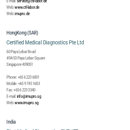
E-mail:
service@ctl-labor.de
Web:
www.ctl-labor.de
Web:
imupro.de
HongKong (SAR)
Certified Medical Diagnostics Pte Ltd
60 Paya Lebar Road
#04-53 Paya Lebar Square
Singapore 409051
Phone:
+65 6 223 6001
Mobile:
+65 9 745 1603
Fax:
+65 6 223 3340
E-mail:
info@imupro.sg
Web:
www.imupro.sg
India