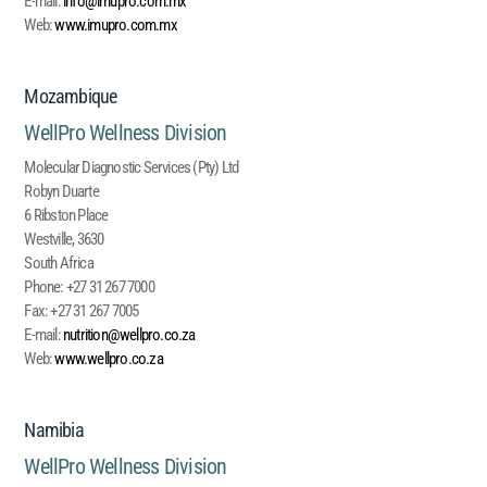
E-mail:
info@imupro.com.mx
Web:
www.imupro.com.mx
Mozambique
WellPro Wellness Division
Molecular Diagnostic Services (Pty) Ltd
Robyn Duarte
6 Ribston Place
Westville, 3630
South Africa
Phone:
+27 31 267 7000
Fax:
+27 31 267 7005
E-mail:
nutrition@wellpro.co.za
Web:
www.wellpro.co.za
Namibia
WellPro Wellness Division