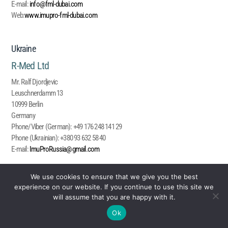
E-mail:
info@fml-dubai.com
Web
:
www.imupro-fml-dubai.com
Ukraine
R-Med Ltd
Mr. Ralf Djordjevic
Leuschnerdamm 13
10999 Berlin
Germany
Phone/Viber (German):
+49 176 248 141 29
Phone (Ukrainian):
+380 93 632 58 40
E-mail:
ImuProRussia@gmail.com
We use cookies to ensure that we give you the best
United States
experience on our website. If you continue to use this site we
will assume that you are happy with it.
Immufood INC
Ok
609 Attain St, Suite 141
Fuquay Varina, NC 27526