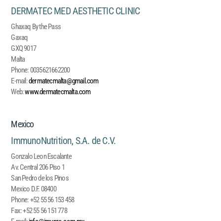
DERMATEC MED AESTHETIC CLINIC
Ghaxaq By the Pass
Gaxaq
GXQ 9017
Malta
Phone:
0035621662200
E-mail:
dermatecmalta@gmail.com
Web:
www.dermatecmalta.com
Mexico
ImmunoNutrition, S.A. de C.V.
Gonzalo Leon Escalante
Av. Central 206 Piso 1
San Pedro de los Pinos
Mexico D.F. 08400
Phone:
+52 55 56 153 458
Fax:
+52 55 56 151 778