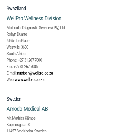
Swaziland
WellPro Wellness Division
Molecular Diagnostic Services (Pty) Ltd
Robyn Duarte
6 Ribston Place
Westville, 3630
South Africa
Phone:
+27 31 267 7000
Fax:
+27 31 267 7005
E-mail:
nutrition@wellpro.co.za
Web:
www.wellpro.co.za
Sweden
Amodo Medical AB
Mr. Mathias Kämpe
Kaptensgatan 3
11457 Stockholm, Sweden