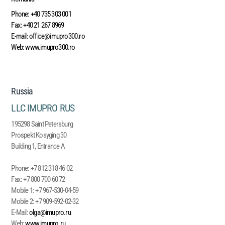
Phone:
+40 735 303 001
Fax:
+40 21 267 8969
E-mail:
office@imupro300.ro
Web:
www.imupro300.ro
Russia
LLC IMUPRO RUS
195298 Saint Petersburg
Prospekt Kosyging 30
Building 1, Entrance A
Phone:
+7 812 318 46 02
Fax:
+7 800 700 60 72
Mobile 1:
+7 967-530-04-59
Mobile 2:
+7 909-592-02-32
E-Mail:
olga@imupro.ru
Web:
www.imupro.ru