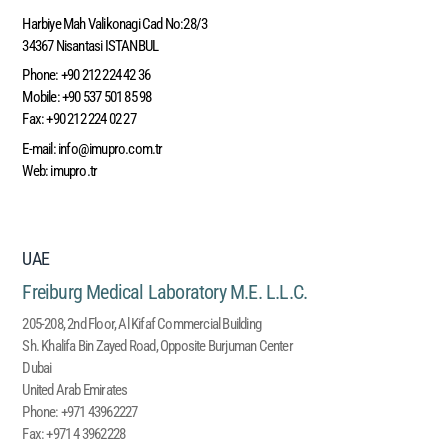
Harbiye Mah Valikonagi Cad No:28/3
34367 Nisantasi ISTANBUL
Phone:
+90 212 224 42 36
Mobile:
+90 537 501 85 98
Fax:
+90 212 224 02 27
E-mail:
info@imupro.com.tr
Web:
imupro.tr
UAE
Freiburg Medical Laboratory M.E. L.L.C.
205-208, 2nd Floor, Al Kifaf Commercial Building
Sh. Khalifa Bin Zayed Road, Opposite Burjuman Center
Dubai
United Arab Emirates
Phone:
+971 43962227
Fax:
+971 4 3962228