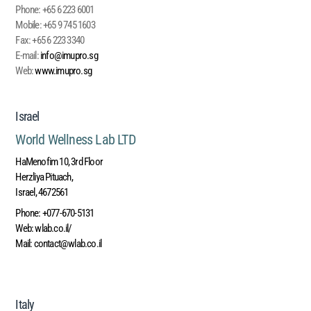
Phone:
+65 6 223 6001
Mobile:
+65 9 745 1603
Fax:
+65 6 223 3340
E-mail:
info@imupro.sg
Web:
www.imupro.sg
Israel
World Wellness Lab LTD
HaMenofim 10, 3rd Floor
Herzliya Pituach,
Israel, 4672561
Phone:
+077-670-5131
Web:
wlab.co.il/
Mail:
contact@wlab.co.il
Italy