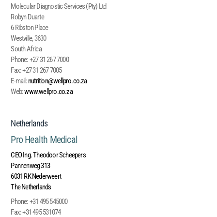
Molecular Diagnostic Services (Pty) Ltd
Robyn Duarte
6 Ribston Place
Westville, 3630
South Africa
Phone:
+27 31 267 7000
Fax:
+27 31 267 7005
E-mail:
nutrition@wellpro.co.za
Web:
www.wellpro.co.za
Netherlands
Pro Health Medical
CEO Ing. Theodoor Scheepers
Pannenweg 313
6031 RK Nederweert
The Netherlands
Phone:
+31 495 545000
Fax:
+31 495 531074