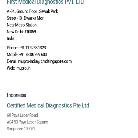
First Medical Diagnostics PVT. LTD.
A-34 , Ground Floor , Sewak Park
Street -10 , Dwarka Mor
Near Metro Station
New Delhi -110059
India
Phone:
+91 11 4238 1323
Mobile
: +91 88 00 929 600
E-mail:
imupro-india@cmdsingapore.com
Web:
imupro.in
Indonesia
Certified Medical Diagnostics Pte Ltd
60 Paya Lebar Road
#04-53 Paya Lebar Square
Singapore 409051