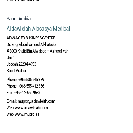
Saudi Arabia
Aldawleiah Alasasya Medical
ADVANCED BUSINESS CENTRE
Dr. Eng. Abdulhameed Alkhateeb
# 8003 Khalid Bin Alwaleed – Asharafiyah
Unit 1
Jeddah‎ 22234-4953
Saudi Arabia
Phone:
+966 505 645 389
Phone:
+966 555 412 356
Fax:
+966-12-660 9639
E-mail:
imupro@aldawleiah.com
Web:
www.aldawleiah.com
Web
:
www.imupro.sa