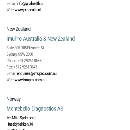
E-mail:
info@prohealth.nl
Web:
www.prohealth.nl
New Zealand
ImuPro Australia & New Zealand
Suite 305, 185 Elizabeth St
Sydney NSW 2000
Phone:
+61 2 9261 0688
Fax:
+61 2 9261 3643
E-mail:
enquiries@imupro.com.au
Web:
www.imupro.com.au
Norway
Montebello Diagnostics AS
Mr. Mika Søderberg
Husebybakken 34