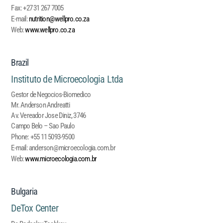
Fax:
+27 31 267 7005
E-mail:
nutrition@wellpro.co.za
Web:
www.wellpro.co.za
Brazil
Instituto de Microecologia Ltda
Gestor de Negocios-Biomedico
Mr. Anderson Andreatti
Av. Vereador Jose Diniz, 3746
Campo Belo – Sao Paulo
Phone:
+55 11 5093-9500
E-mail:
anderson@microecologia.com.br
Web
:
www.microecologia.com.br
Bulgaria
DeTox Center