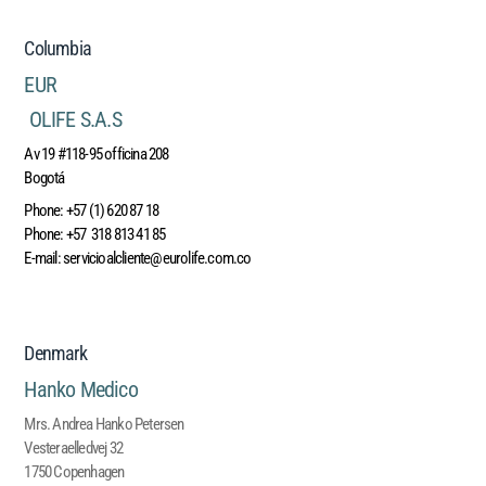
Columbia
EUR
OLIFE S.A.S
Av 19 #118-95 officina 208
Bogotá
Phone:
+57 (1) 620 87 18
Phone:
+57 318 813 41 85
E-mail:
servicioalcliente@eurolife.com.co
Denmark
Hanko Medico
Mrs. Andrea Hanko Petersen
Vesteraelledvej 32
1750 Copenhagen