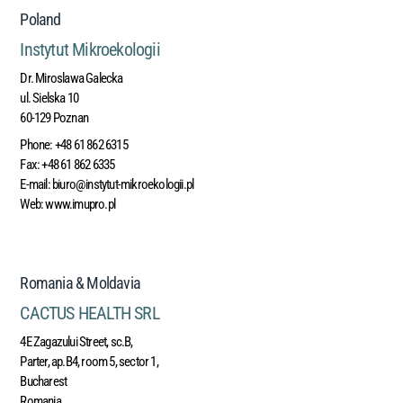
Poland
Instytut Mikroekologii
Dr. Miroslawa Galecka
ul. Sielska 10
60-129 Poznan
Phone:
+48 61 862 6315
Fax
: +48 61 862 6335
E-mail:
biuro@instytut-mikroekologii.pl
Web:
www.imupro.pl
Romania & Moldavia
CACTUS HEALTH SRL
4E Zagazului Street, sc.B,
Parter, ap.B4, room 5, sector 1,
Bucharest
Romania