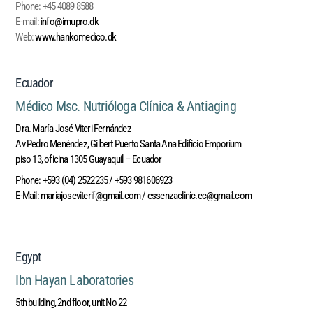
Phone:
+45 4089 8588
E-mail:
info@imupro.dk
Web
:
www.hankomedico.dk
Ecuador
Médico Msc. Nutrióloga Clínica & Antiaging
Dra. María José Viteri Fernández
Av Pedro Menéndez, Gilbert Puerto Santa Ana Edificio Emporium
piso 13, oficina 1305 Guayaquil – Ecuador
Phone:
+593 (04) 2522235 / +593 981606923
E-Mail:
mariajoseviterif@gmail.com
/
essenzaclinic.ec@gmail.com
Egypt
Ibn Hayan Laboratories
5th building, 2nd floor, unit No 22