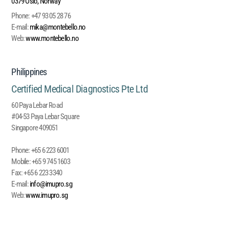
0379 Oslo, Norway
Phone:
+47 93 05 28 76
E-mail:
mika@montebello.no
Web:
www.montebello.no
Philippines
Certified Medical Diagnostics Pte Ltd
60 Paya Lebar Road
#04-53 Paya Lebar Square
Singapore 409051
Phone:
+65 6 223 6001
Mobile:
+65 9 745 1603
Fax:
+65 6 223 3340
E-mail:
info@imupro.sg
Web:
www.imupro.sg