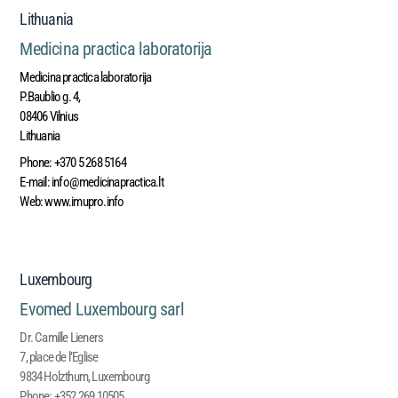
Lithuania
Medicina practica laboratorija
Medicina practica laboratorija
P.Baublio g. 4,
08406 Vilnius
Lithuania
Phone:
+370 5 268 5164
E-mail:
info@medicinapractica.lt
Web:
www.imupro.info
Luxembourg
Evomed Luxembourg sarl
Dr. Camille Lieners
7, place de l’Eglise
9834 Holzthum, Luxembourg
Phone:
+352 269 10505