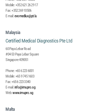
Mobile:
+352 621 26 29 17
Fax:
+352 269 10506
E-mail:
evomedlux@pt.lu
Malaysia
Certified Medical Diagnostics Pte Ltd
60 Paya Lebar Road
#04-53 Paya Lebar Square
Singapore 409051
Phone:
+65 6 223 6001
Mobile:
+65 9 745 1603
Fax:
+65 6 223 3340
E-mail:
info@imupro.sg
Web:
www.imupro.sg
Malta