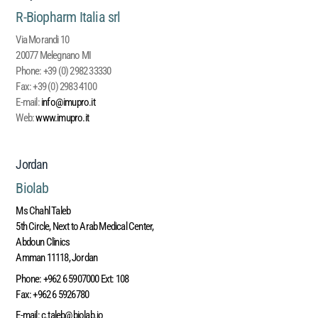
R-Biopharm Italia srl
Via Morandi 10
20077 Melegnano MI
Phone:
+39 (0) 2982 33330
Fax:
+39 (0) 2983 4100
E-mail:
info@imupro.it
Web:
www.imupro.it
Jordan
Biolab
Ms Chahl Taleb
5th Circle, Next to Arab Medical Center,
Abdoun Clinics
Amman 11118, Jordan
Phone: +962 6 5907000 Ext: 108
Fax: +962 6 5926780
E-mail:
c.taleb@biolab.jo