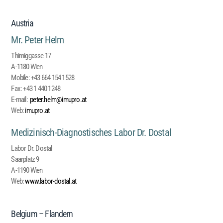
Austria
Mr. Peter Helm
Thimiggasse 17
A-1180 Wien
Mobile:
+43 664 154 1528
Fax:
+43 1 440 1248
E-mail:
peter.helm@imupro.at
Web
:
imupro.at
Medizinisch-Diagnostisches Labor Dr. Dostal
Labor Dr. Dostal
Saarplatz 9
A-1190 Wien
Web:
www.labor-dostal.at
Belgium – Flandern