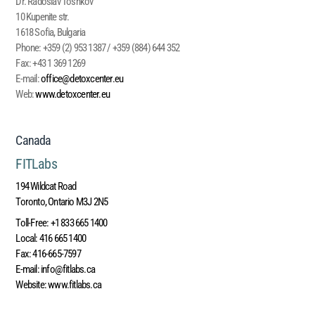
Dr. Radoslav Toshkov
10 Kupenite str.
1618 Sofia, Bulgaria
Phone:
+359 (2) 953 1387 / +359 (884) 644 352
Fax:
+43 1 369 1269
E-mail:
office@detoxcenter.eu
Web:
www.detoxcenter.eu
Canada
FITLabs
194 Wildcat Road
Toronto, Ontario M3J 2N5
Toll-Free:
+1 833 665 1400
Local:
416 665 1400
Fax:
416-665-7597
E-mail:
info@fitlabs.ca
Website:
www.fitlabs.ca