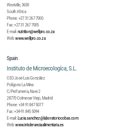
Westville, 3630
South Africa
Phone:
+27 31 267 7000
Fax:
+27 31 267 7005
E-mail:
nutrition@wellpro.co.za
Web:
www.wellpro.co.za
Spain
Instituto de Microecologíca, S.L.
CEO José-Luis González
Polígono La Mina
C/Perfumería, Nave 2
28770 Colmenar Viejo, Madrid
Phone:
+34 91 847 5077
Fax:
+34-91 845 5094
E-mail:
Lucia.sanchez@laboratoriocobas.com
Web:
www.intoleranciaalimentaria.es