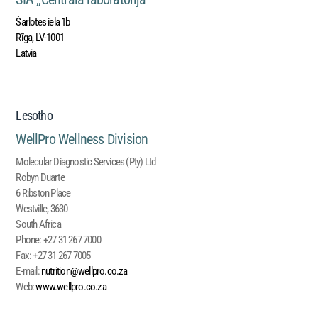
Šarlotes iela 1b
Rīga, LV-1001
Latvia
Lesotho
WellPro Wellness Division
Molecular Diagnostic Services (Pty) Ltd
Robyn Duarte
6 Ribston Place
Westville, 3630
South Africa
Phone:
+27 31 267 7000
Fax:
+27 31 267 7005
E-mail:
nutrition@wellpro.co.za
Web:
www.wellpro.co.za