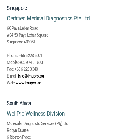
Singapore
Certified Medical Diagnostics Pte Ltd
60 Paya Lebar Road
#04-53 Paya Lebar Square
Singapore 409051
Phone:
+65 6 223 6001
Mobile:
+65 9 745 1603
Fax:
+65 6 223 3340
E-mail:
info@imupro.sg
Web:
www.imupro.sg
South Africa
WellPro Wellness Division
Molecular Diagnostic Services (Pty) Ltd
Robyn Duarte
6 Ribston Place