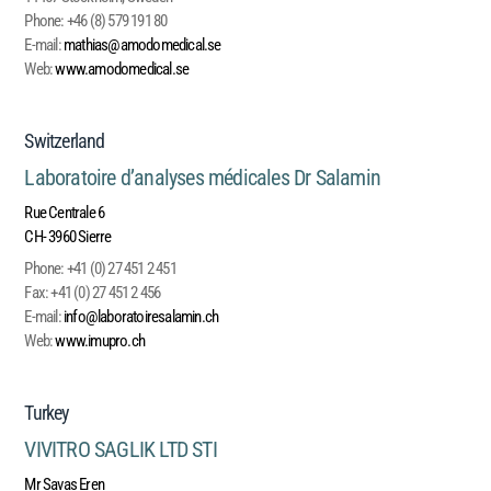
Phone:
+46 (8) 579 191 80
E-mail:
mathias@amodomedical.se
Web:
www.amodomedical.se
Switzerland
Laboratoire d’analyses médicales Dr Salamin
Rue Centrale 6
CH- 3960 Sierre
Phone:
+41 (0) 27 451 2 451
Fax:
+41 (0) 27 451 2 456
E-mail:
info@laboratoiresalamin.ch
Web:
www.imupro.ch
Turkey
VIVITRO SAGLIK LTD STI
Mr Savas Eren