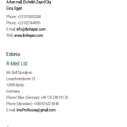
Arkan mall, El sheikh Zayed City,
Giza, Egypt
Phone:
+2 01010003288
Phone:
+2 01027444591
E-mail:
info@ibnhayan.com
Web:
www.ibnhayan.com
Estonia
R-Med Ltd
Mr. Ralf Djordjevic
Leuschnerdamm 13
10999 Berlin
Germany
Phone/Viber (German):
+49 176 248 141 29
Phone (Ukrainian):
+380 93 632 58 40
E-mail:
ImuProRussia@gmail.com