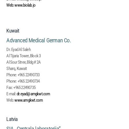
Web:
www.biolab.jo
Kuwait
Advanced Medical German Co.
Dr. Eyad Al Saleh
Al Tijaria Tower, Block 3
Al Sour Stree, Bldg # 2A
Sharq, Kuwait
Phone:
+965 22490733
Phone:
+965 22490734
Fax:
+965 22490735
E-mail:
dr.eyad@amgkwt.com
Web:
www.amgkwt.com
Latvia
SIA ,,Centrala laboratorija”