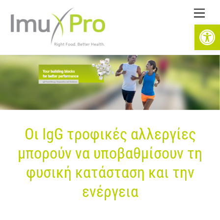
Skip
Men
to
Open toolbar
content
Οι
IgG
τροφικές αλλεργίες
μπορούν να υποβαθμίσουν τη
φυσική κατάσταση και την
ενέργεια