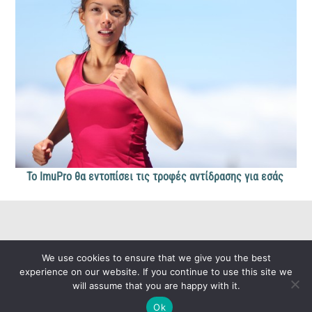
Το ImuPro θα εντοπίσει τις τροφές αντίδρασης για εσάς
Contact Us
Glossary
Imprint
Policy
Back
We use cookies to ensure that we give you the best
To
experience on our website. If you continue to use this site we
Top
will assume that you are happy with it.
Copyright © 2021 ImuPro, All Rights Reserved
Ok